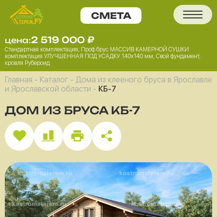
2 519 000
₽
цена:
Стандартная комплектация, Проф.брус МАССИВ КАМЕРНОЙ СУШКИ
комплектация УЛУЧШЕННАЯ ПОД УСАДКУ 140x140 мм, Свой фундамент,
кровля Рубероид
Главная
-
Каталог
-
Дома из клееного бруса в Ярославле
и Ярославской области
-
КБ-7
ДОМ ИЗ БРУСА КБ-7