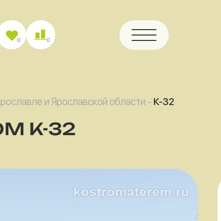
0
0
Ярославле и Ярославской области
-
К-32
М К-32