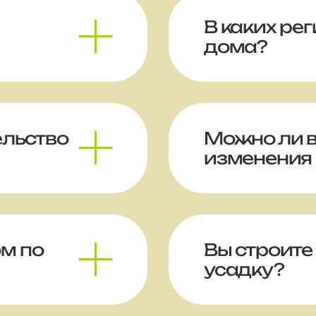
В каких ре
дома?
ельство
Можно ли 
изменения 
м по
Вы строите
усадку?