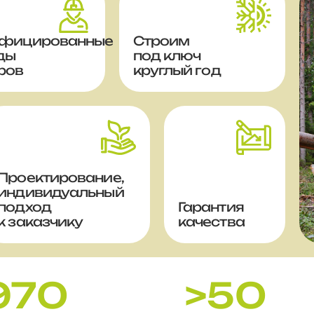
фицированные
Строим
ды
под ключ
ров
круглый год
Проектирование,
индивидуальный
подход
Гарантия
к заказчику
качества
970
>50