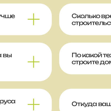
лучше
Сколько вр
строительс
а вы
По какой т
строите до
бруса
Откуда ва