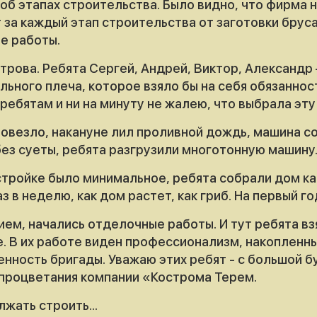
, об этапах строительства. Было видно, что фирма
т за каждый этап строительства от заготовки брус
е работы.
рова. Ребята Сергей, Андрей, Виктор, Александр 
ильного плеча, которое взяло бы на себя обязанно
ебятам и ни на минуту не жалею, что выбрала эту
 повезло, накануне лил проливной дождь, машина с
без суеты, ребята разгрузили многотонную машину
 стройке было минимальное, ребята собрали дом ка
 в неделю, как дом растет, как гриб. На первый го
ем, начались отделочные работы. И тут ребята взя
. В их работе виден профессионализм, накопленны
енность бригады. Уважаю этих ребят - с большой б
 процветания компании «Кострома Терем.
ать строить...