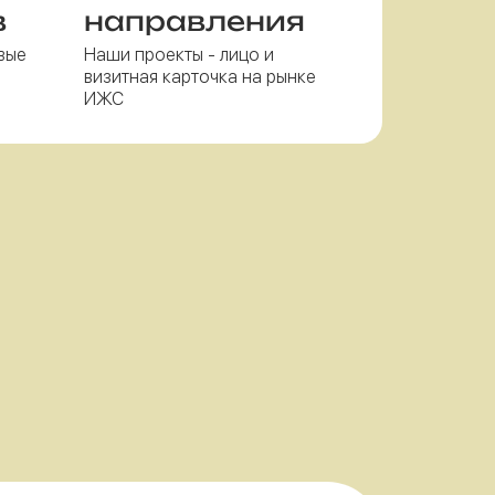
в
направления
вые
Наши проекты - лицо и
визитная карточка на рынке
ИЖС