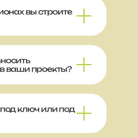
гионах вы строите
вносить
в ваши проекты?
 под ключ или под