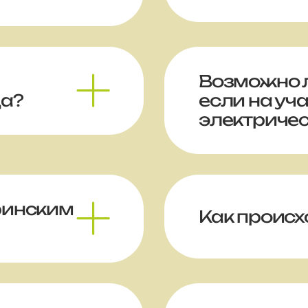
Возможно л
да?
если на уча
электричес
ринским
Как происх