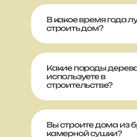
В какое время года 
строить дом?
Какие породы дерев
используете в
строительстве?
Вы строите дома из 
камерной сушки?