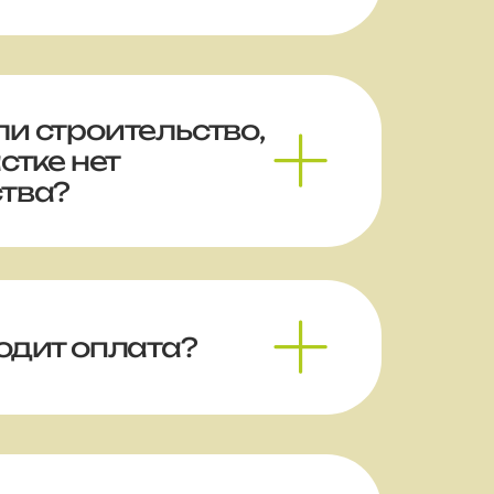
и строительство,
стке нет
тва?
одит оплата?