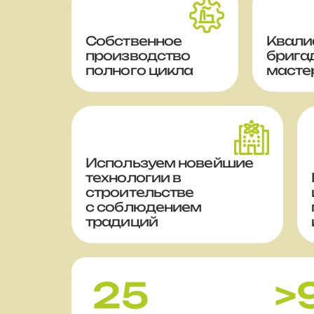
Собственное
Квали
производство
брига
полного цикла
масте
Используем новейшие
технологии в
строительстве
с соблюдением
традиций
25
>