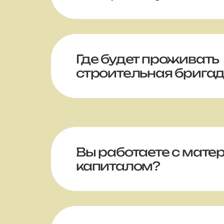
Где будет проживать
строительная брига
Вы работаете с мате
капиталом?