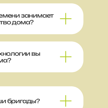
емени занимает
тво дома?
ехнологии вы
ма?
ши бригады?